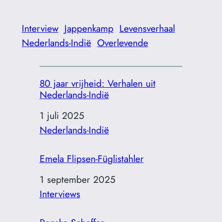
Interview
Jappenkamp
Levensverhaal
Nederlands-Indië
Overlevende
80 jaar vrijheid: Verhalen uit
Nederlands-Indië
Datum
1 juli 2025
In relatie tot
Nederlands-Indië
Emela Flipsen-Füglistahler
Datum
1 september 2025
In relatie tot
Interviews