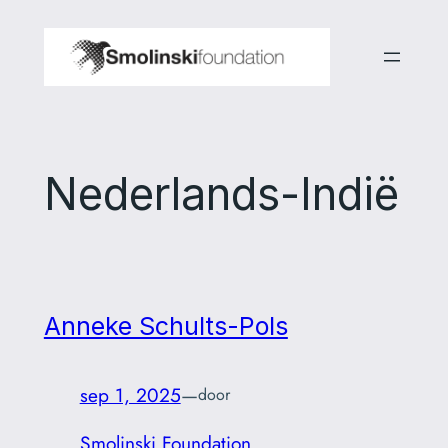
Ga
naar
de
inhoud
Nederlands-Indië
Anneke Schults-Pols
sep 1, 2025
—
door
Smolinski Foundation