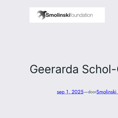
Ga
naar
de
inhoud
Geerarda Schol
sep 1, 2025
—
Smolinski
door