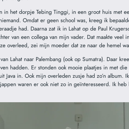
het dorpje Tebing Tinggi, in een groot huis met een 
 niemand. Omdat er geen school was, kreeg ik bepaald
aadje had. Daarna zat ik in Lahat op de Paul Krugersch
ter van een collega van mijn vader. Dat maakte veel i
 ze overleed, zei mijn moeder dat ze naar de hemel w
n Lahat naar Palembang (ook op Sumatra). Daar kreeg
even hadden. Er stonden ook mooie plaatjes in met die 
uit Java in. Ook mijn overleden zusje had zo’n album.
jappen waren er ook niet zo in geïnteresseerd. Ik heb