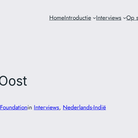
Home
Introductie
Interviews
Op s
-Oost
 Foundation
in
Interviews
, 
Nederlands-Indië