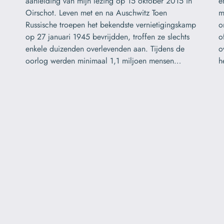
aanleiding van mijn lezing op 15 oktober 2015 in
e
Oirschot. Leven met en na Auschwitz Toen
m
Russische troepen het bekendste vernietigingskamp
o
op 27 januari 1945 bevrijdden, troffen ze slechts
o
enkele duizenden overlevenden aan. Tijdens de
o
oorlog werden minimaal 1,1 miljoen mensen…
h