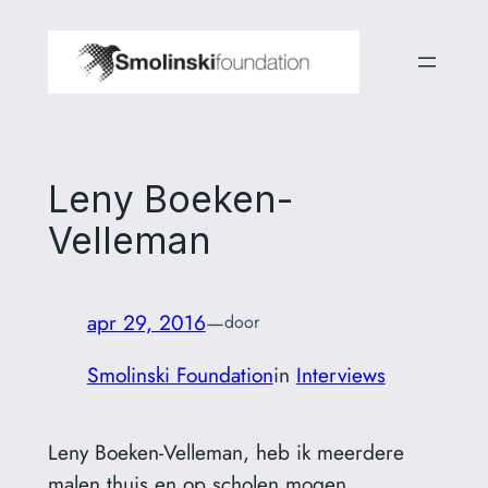
Ga
naar
de
inhoud
Leny Boeken-
Velleman
apr 29, 2016
—
door
Smolinski Foundation
in
Interviews
Leny Boeken-Velleman, heb ik meerdere
malen thuis en op scholen mogen