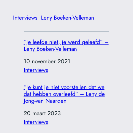
Interviews
Leny Boeken-Velleman
“Je leefde niet, je werd geleefd” –
Leny Boeken-Velleman
Datum
10 november 2021
In relatie tot
Interviews
“Je kunt je niet voorstellen dat we
dat hebben overleefd” – Leny de
Jong-van Naarden
Datum
20 maart 2023
In relatie tot
Interviews