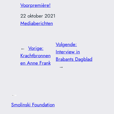
Voorpremière!
Datum
22 oktober 2021
In relatie tot
Mediaberichten
Volgende:
←
Vorige:
Interview in
Krachtbronnen
Brabants Dagblad
en Anne Frank
→
Smolinski Foundation