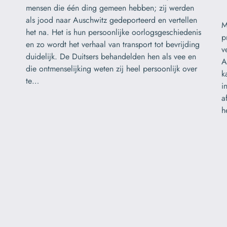
mensen die één ding gemeen hebben; zij werden
als jood naar Auschwitz gedeporteerd en vertellen
M
het na. Het is hun persoonlijke oorlogsgeschiedenis
p
en zo wordt het verhaal van transport tot bevrijding
v
duidelijk. De Duitsers behandelden hen als vee en
A
die ontmenselijking weten zij heel persoonlijk over
k
te…
i
a
h