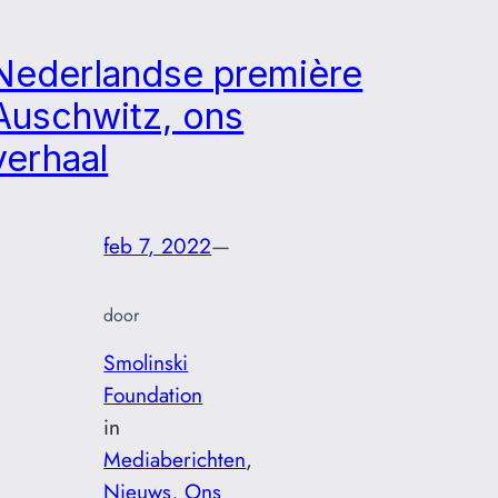
Nederlandse première
Auschwitz, ons
verhaal
feb 7, 2022
—
door
Smolinski
Foundation
in
Mediaberichten
, 
Nieuws
, 
Ons