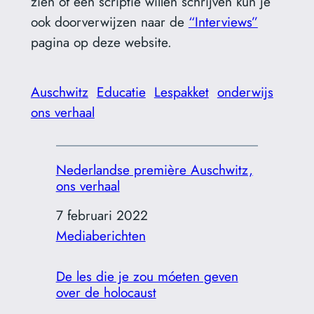
zien of een scriptie willen schrijven kun je
ook doorverwijzen naar de
“Interviews”
pagina op deze website.
Auschwitz
Educatie
Lespakket
onderwijs
ons verhaal
Nederlandse première Auschwitz,
ons verhaal
Datum
7 februari 2022
In relatie tot
Mediaberichten
De les die je zou móeten geven
over de holocaust