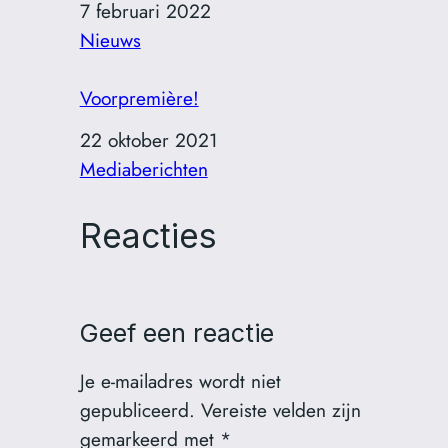
Datum
7 februari 2022
In relatie tot
Nieuws
Voorpremière!
Datum
22 oktober 2021
In relatie tot
Mediaberichten
Reacties
Geef een reactie
Je e-mailadres wordt niet
gepubliceerd.
Vereiste velden zijn
gemarkeerd met
*