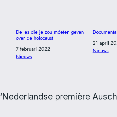
De les die je zou móeten geven
Documentai
over de holocaust
Datum
21 april 2
Datum
7 februari 2022
In relatie to
Nieuws
In relatie tot
Nieuws
 “Nederlandse première Ausch