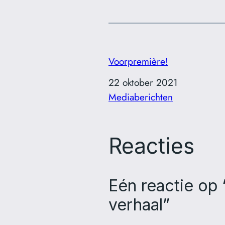
Voorpremière!
Datum
22 oktober 2021
In relatie tot
Mediaberichten
Reacties
Eén reactie op
verhaal”