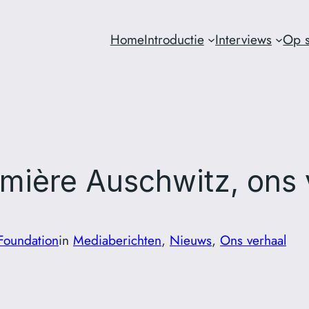
Home
Introductie
Interviews
Op s
mière Auschwitz, ons 
Foundation
in
Mediaberichten
, 
Nieuws
, 
Ons verhaal