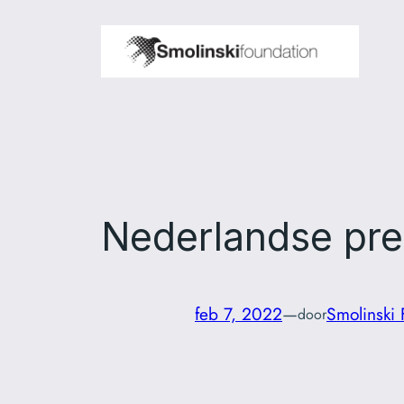
Ga
naar
de
inhoud
Nederlandse pre
feb 7, 2022
—
Smolinski 
door