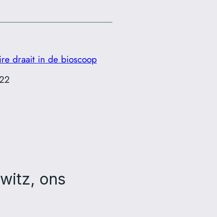
re draait in de bioscoop
022
t
witz, ons