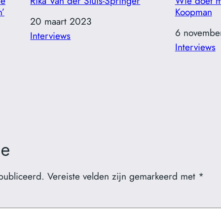
de
Rika Van der Sluis-Springer
Wie doet m
n’
Koopman
Datum
20 maart 2023
Datum
6 novembe
In relatie tot
Interviews
In relatie to
Interviews
ie
publiceerd.
Vereiste velden zijn gemarkeerd met
*