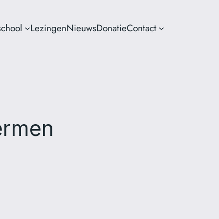
chool
Lezingen
Nieuws
Donatie
Contact
hermen