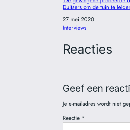
‘De gevangene probeerde 
Duitsers om de tuin te leide
Datum
27 mei 2020
In relatie tot
Interviews
Reacties
Geef een react
Je e-mailadres wordt niet ge
Reactie
*