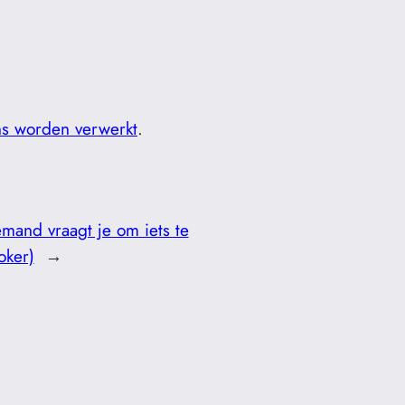
ns worden verwerkt
.
mand vraagt je om iets te
oker)
→