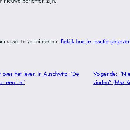
er nieuwe berichten zijn.
 om spam te verminderen.
Bekijk hoe je reactie gegeve
 over het leven in Auschwitz: ‘De
Volgende:
“Nie
or een hel’
vinden” (Max K