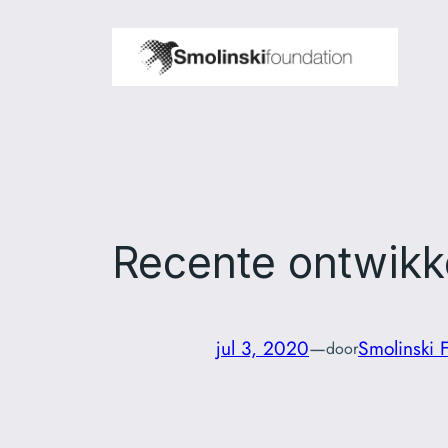
Ga
naar
de
inhoud
Recente ontwikk
jul 3, 2020
—
Smolinski 
door