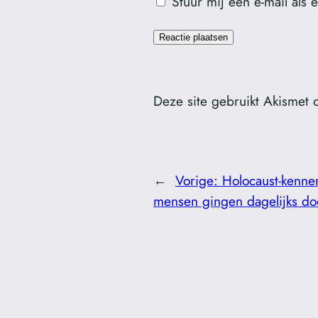
Stuur mij een e-mail als 
Deze site gebruikt Akismet
←
Vorige:
Holocaust-kenner
mensen gingen dagelijks do