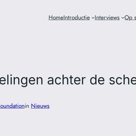
Home
Introductie
Interviews
Op s
elingen achter de sc
Foundation
in
Nieuws